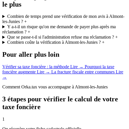
le plus
Combien de temps prend une vérification de mon avis à Almont-
les-Junies ?
+
Y a-t-il un risque qu'on me demande de payer plus après ma
réclamation ?
+
Que se passe-t-il si l'administration refuse ma réclamation ?
+
Combien coûte la vérification à Almont-les-Junies ?
+
Pour aller plus loin
Vérifier sa taxe foncière : la méthode
Lire →
Pourquoi la taxe
foncière augmente
Lire →
La fracture fiscale entre communes
Lire
→
Comment Orka.tax vous accompagne à Almont-les-Junies
3 étapes pour vérifier le calcul de votre
taxe foncière
1
On récupère votre fiche cadastrale officielle