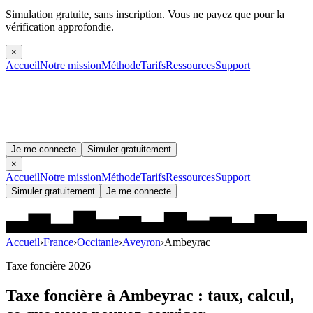
Simulation gratuite, sans inscription.
Vous ne payez que pour la
vérification approfondie.
×
Accueil
Notre mission
Méthode
Tarifs
Ressources
Support
Je me connecte
Simuler gratuitement
×
Accueil
Notre mission
Méthode
Tarifs
Ressources
Support
Simuler gratuitement
Je me connecte
Accueil
›
France
›
Occitanie
›
Aveyron
›
Ambeyrac
Taxe foncière 2026
Taxe foncière à
Ambeyrac
: taux, calcul,