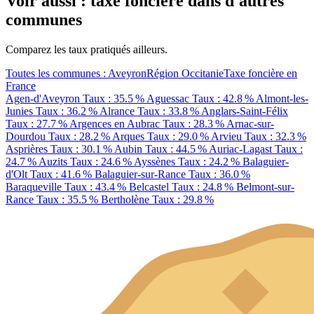
Voir aussi : taxe foncière dans d'autres
communes
Comparez les taux pratiqués ailleurs.
Toutes les communes : Aveyron
Région Occitanie
Taxe foncière en
France
Agen-d'Aveyron
Taux : 35.5 %
Aguessac
Taux : 42.8 %
Almont-les-
Junies
Taux : 36.2 %
Alrance
Taux : 33.8 %
Anglars-Saint-Félix
Taux : 27.7 %
Argences en Aubrac
Taux : 28.3 %
Arnac-sur-
Dourdou
Taux : 28.2 %
Arques
Taux : 29.0 %
Arvieu
Taux : 32.3 %
Asprières
Taux : 30.1 %
Aubin
Taux : 44.5 %
Auriac-Lagast
Taux :
24.7 %
Auzits
Taux : 24.6 %
Ayssènes
Taux : 24.2 %
Balaguier-
d'Olt
Taux : 41.6 %
Balaguier-sur-Rance
Taux : 36.0 %
Baraqueville
Taux : 43.4 %
Belcastel
Taux : 24.8 %
Belmont-sur-
Rance
Taux : 35.5 %
Bertholène
Taux : 29.8 %