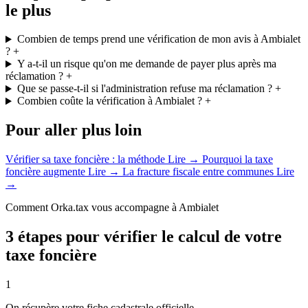
le plus
Combien de temps prend une vérification de mon avis à Ambialet
?
+
Y a-t-il un risque qu'on me demande de payer plus après ma
réclamation ?
+
Que se passe-t-il si l'administration refuse ma réclamation ?
+
Combien coûte la vérification à Ambialet ?
+
Pour aller plus loin
Vérifier sa taxe foncière : la méthode
Lire →
Pourquoi la taxe
foncière augmente
Lire →
La fracture fiscale entre communes
Lire
→
Comment Orka.tax vous accompagne à Ambialet
3 étapes pour vérifier le calcul de votre
taxe foncière
1
On récupère votre fiche cadastrale officielle