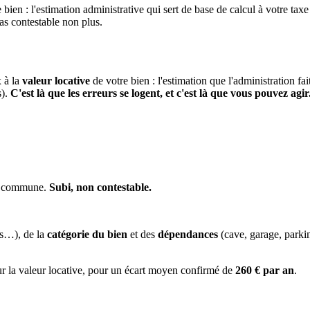
 bien : l'estimation administrative qui sert de base de calcul à votre taxe
pas contestable non plus.
x à la
valeur locative
de votre bien : l'estimation que l'administration fa
s).
C'est là que les erreurs se logent, et c'est là que vous pouvez agir
la commune.
Subi, non contestable.
es…), de la
catégorie du bien
et des
dépendances
(cave, garage, park
ur la valeur locative, pour un écart moyen confirmé de
260 € par an
.