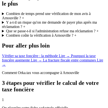
le plus
Combien de temps prend une vérification de mon avis à
Arnouville ?
+
Y a-t-il un risque qu'on me demande de payer plus après ma
réclamation ?
+
Que se passe-t-il si l'administration refuse ma réclamation ?
+
Combien coûte la vérification à Arnouville ?
+
Pour aller plus loin
Vérifier sa taxe foncière : la méthode
Lire →
Pourquoi la taxe
foncière augmente
Lire →
La fracture fiscale entre communes
Lire
→
Comment Orka.tax vous accompagne à Arnouville
3 étapes pour vérifier le calcul de votre
taxe foncière
1
On récupère votre fiche cadastrale officielle