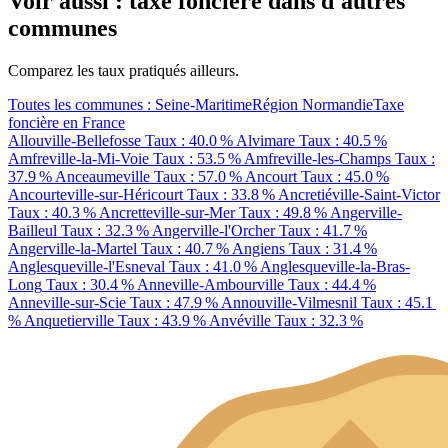
Voir aussi : taxe foncière dans d'autres
communes
Comparez les taux pratiqués ailleurs.
Toutes les communes : Seine-Maritime
Région Normandie
Taxe
foncière en France
Allouville-Bellefosse
Taux : 40.0 %
Alvimare
Taux : 40.5 %
Amfreville-la-Mi-Voie
Taux : 53.5 %
Amfreville-les-Champs
Taux :
37.9 %
Anceaumeville
Taux : 57.0 %
Ancourt
Taux : 45.0 %
Ancourteville-sur-Héricourt
Taux : 33.8 %
Ancretiéville-Saint-Victor
Taux : 40.3 %
Ancretteville-sur-Mer
Taux : 49.8 %
Angerville-
Bailleul
Taux : 32.3 %
Angerville-l'Orcher
Taux : 41.7 %
Angerville-la-Martel
Taux : 40.7 %
Angiens
Taux : 31.4 %
Anglesqueville-l'Esneval
Taux : 41.0 %
Anglesqueville-la-Bras-
Long
Taux : 30.4 %
Anneville-Ambourville
Taux : 44.4 %
Anneville-sur-Scie
Taux : 47.9 %
Annouville-Vilmesnil
Taux : 45.1
%
Anquetierville
Taux : 43.9 %
Anvéville
Taux : 32.3 %