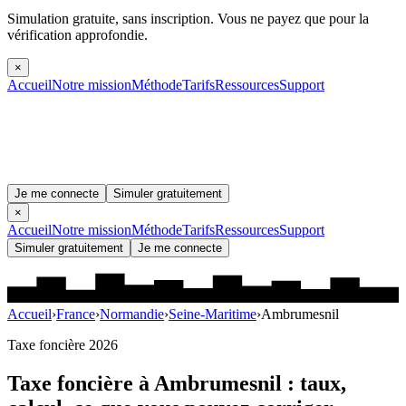
Simulation gratuite, sans inscription.
Vous ne payez que pour la
vérification approfondie.
×
Accueil
Notre mission
Méthode
Tarifs
Ressources
Support
Je me connecte
Simuler gratuitement
×
Accueil
Notre mission
Méthode
Tarifs
Ressources
Support
Simuler gratuitement
Je me connecte
Accueil
›
France
›
Normandie
›
Seine-Maritime
›
Ambrumesnil
Taxe foncière 2026
Taxe foncière à
Ambrumesnil
: taux,