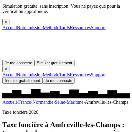
Simulation gratuite, sans inscription.
Vous ne payez que pour la
vérification approfondie.
×
Accueil
Notre mission
Méthode
Tarifs
Ressources
Support
Je me connecte
Simuler gratuitement
×
Accueil
Notre mission
Méthode
Tarifs
Ressources
Support
Simuler gratuitement
Je me connecte
Accueil
›
France
›
Normandie
›
Seine-Maritime
›
Amfreville-les-Champs
Taxe foncière 2026
Taxe foncière à
Amfreville-les-Champs
: