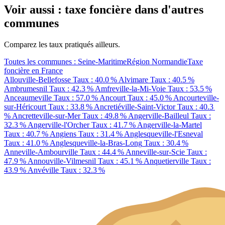
Voir aussi : taxe foncière dans d'autres
communes
Comparez les taux pratiqués ailleurs.
Toutes les communes : Seine-Maritime
Région Normandie
Taxe
foncière en France
Allouville-Bellefosse
Taux : 40.0 %
Alvimare
Taux : 40.5 %
Ambrumesnil
Taux : 42.3 %
Amfreville-la-Mi-Voie
Taux : 53.5 %
Anceaumeville
Taux : 57.0 %
Ancourt
Taux : 45.0 %
Ancourteville-
sur-Héricourt
Taux : 33.8 %
Ancretiéville-Saint-Victor
Taux : 40.3
%
Ancretteville-sur-Mer
Taux : 49.8 %
Angerville-Bailleul
Taux :
32.3 %
Angerville-l'Orcher
Taux : 41.7 %
Angerville-la-Martel
Taux : 40.7 %
Angiens
Taux : 31.4 %
Anglesqueville-l'Esneval
Taux : 41.0 %
Anglesqueville-la-Bras-Long
Taux : 30.4 %
Anneville-Ambourville
Taux : 44.4 %
Anneville-sur-Scie
Taux :
47.9 %
Annouville-Vilmesnil
Taux : 45.1 %
Anquetierville
Taux :
43.9 %
Anvéville
Taux : 32.3 %