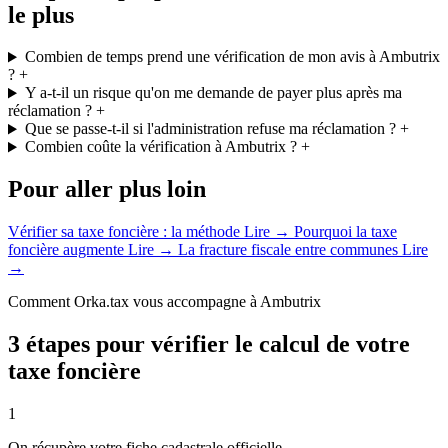
le plus
Combien de temps prend une vérification de mon avis à Ambutrix
?
+
Y a-t-il un risque qu'on me demande de payer plus après ma
réclamation ?
+
Que se passe-t-il si l'administration refuse ma réclamation ?
+
Combien coûte la vérification à Ambutrix ?
+
Pour aller plus loin
Vérifier sa taxe foncière : la méthode
Lire →
Pourquoi la taxe
foncière augmente
Lire →
La fracture fiscale entre communes
Lire
→
Comment Orka.tax vous accompagne à Ambutrix
3 étapes pour vérifier le calcul de votre
taxe foncière
1
On récupère votre fiche cadastrale officielle