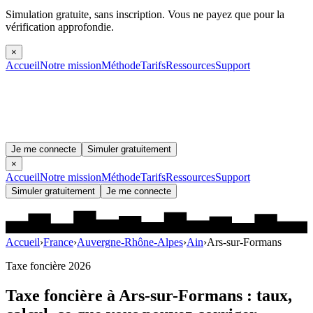
Simulation gratuite, sans inscription.
Vous ne payez que pour la
vérification approfondie.
×
Accueil
Notre mission
Méthode
Tarifs
Ressources
Support
Je me connecte
Simuler gratuitement
×
Accueil
Notre mission
Méthode
Tarifs
Ressources
Support
Simuler gratuitement
Je me connecte
Accueil
›
France
›
Auvergne-Rhône-Alpes
›
Ain
›
Ars-sur-Formans
Taxe foncière 2026
Taxe foncière à
Ars-sur-Formans
: taux,