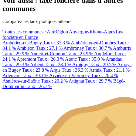
Voir aussi : taxe foncière dans d'autres
communes
Comparez les taux pratiqués ailleurs.
Toutes les communes : Ain
Région Auvergne-Rhône-Alpes
Taxe
foncière en France
Ambérieu-en-Bugey
Taux : 37.3 %
Ambérieux-en-Dombes
Taux :
34.1 %
Ambléon
Taux : 27.1 %
Ambronay
Taux : 30.7 %
Ambutrix
Taux : 29.9 %
Andert-et-Condon
Taux : 23.9 %
Anglefort
Taux :
24.1 %
Apremont
Taux : 26.3 %
Aranc
Taux : 35.0 %
Arandas
Taux : 29.3 %
Arbent
Taux : 28.1 %
Arbigny
Taux : 29.5 %
Arboys
en Bugey
Taux : 23.8 %
Argis
Taux : 36.3 %
Armix
Taux : 21.1 %
Artemare
Taux : 30.1 %
Arvière-en-Valromey
Taux : 26.4 %
Asnières-sur-Saône
Taux : 20.2 %
Attignat
Taux : 29.7 %
Bâgé-
Dommartin
Taux : 26.7 %