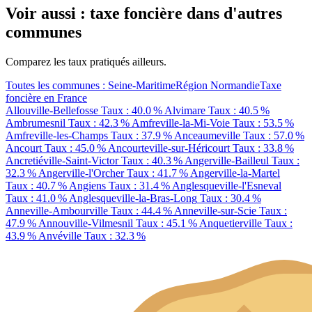
Voir aussi : taxe foncière dans d'autres
communes
Comparez les taux pratiqués ailleurs.
Toutes les communes : Seine-Maritime
Région Normandie
Taxe
foncière en France
Allouville-Bellefosse
Taux : 40.0 %
Alvimare
Taux : 40.5 %
Ambrumesnil
Taux : 42.3 %
Amfreville-la-Mi-Voie
Taux : 53.5 %
Amfreville-les-Champs
Taux : 37.9 %
Anceaumeville
Taux : 57.0 %
Ancourt
Taux : 45.0 %
Ancourteville-sur-Héricourt
Taux : 33.8 %
Ancretiéville-Saint-Victor
Taux : 40.3 %
Angerville-Bailleul
Taux :
32.3 %
Angerville-l'Orcher
Taux : 41.7 %
Angerville-la-Martel
Taux : 40.7 %
Angiens
Taux : 31.4 %
Anglesqueville-l'Esneval
Taux : 41.0 %
Anglesqueville-la-Bras-Long
Taux : 30.4 %
Anneville-Ambourville
Taux : 44.4 %
Anneville-sur-Scie
Taux :
47.9 %
Annouville-Vilmesnil
Taux : 45.1 %
Anquetierville
Taux :
43.9 %
Anvéville
Taux : 32.3 %