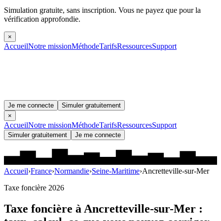
Simulation gratuite, sans inscription.
Vous ne payez que pour la
vérification approfondie.
×
Accueil
Notre mission
Méthode
Tarifs
Ressources
Support
Je me connecte
Simuler gratuitement
×
Accueil
Notre mission
Méthode
Tarifs
Ressources
Support
Simuler gratuitement
Je me connecte
Accueil
›
France
›
Normandie
›
Seine-Maritime
›
Ancretteville-sur-Mer
Taxe foncière 2026
Taxe foncière à
Ancretteville-sur-Mer
: