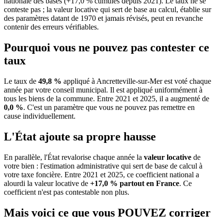
nationale des bases (+17,0 % cumulés depuis 2021). Le taux ne se
conteste pas ; la valeur locative qui sert de base au calcul, établie sur
des paramètres datant de 1970 et jamais révisés, peut en revanche
contenir des erreurs vérifiables.
Pourquoi vous ne pouvez pas contester ce
taux
Le taux de
49,8 %
appliqué à Ancretteville-sur-Mer est voté chaque
année par votre conseil municipal. Il est appliqué uniformément à
tous les biens de la commune.
Entre 2021 et 2025, il a augmenté de
0,0 %
.
C'est un paramètre que vous ne pouvez pas remettre en
cause individuellement.
L'État ajoute sa propre hausse
En parallèle, l'État revalorise chaque année la
valeur locative
de
votre bien : l'estimation administrative qui sert de base de calcul à
votre taxe foncière. Entre 2021 et 2025, ce coefficient national a
alourdi la valeur locative de
+17,0 % partout en France
. Ce
coefficient n'est pas contestable non plus.
Mais voici ce que vous
POUVEZ
corriger