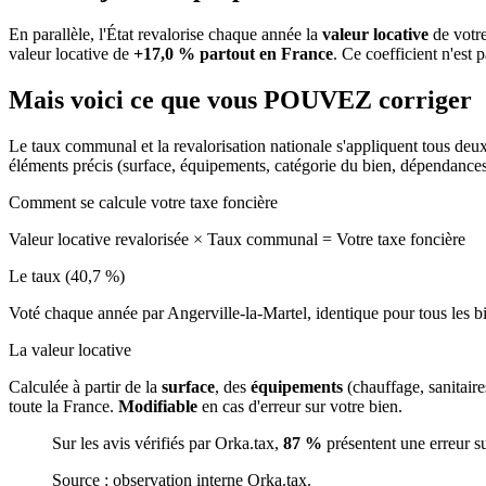
En parallèle, l'État revalorise chaque année la
valeur locative
de votre
valeur locative de
+17,0 % partout en France
. Ce coefficient n'est 
Mais voici ce que vous
POUVEZ
corriger
Le taux communal et la revalorisation nationale s'appliquent tous deu
éléments précis (surface, équipements, catégorie du bien, dépendance
Comment se calcule votre taxe foncière
Valeur locative revalorisée
×
Taux communal
=
Votre taxe foncière
Le taux (40,7 %)
Voté chaque année par Angerville-la-Martel, identique pour tous les
La valeur locative
Calculée à partir de la
surface
, des
équipements
(chauffage, sanitair
toute la France.
Modifiable
en cas d'erreur sur votre bien.
Sur les avis vérifiés par Orka.tax,
87 %
présentent une erreur s
Source : observation interne Orka.tax.