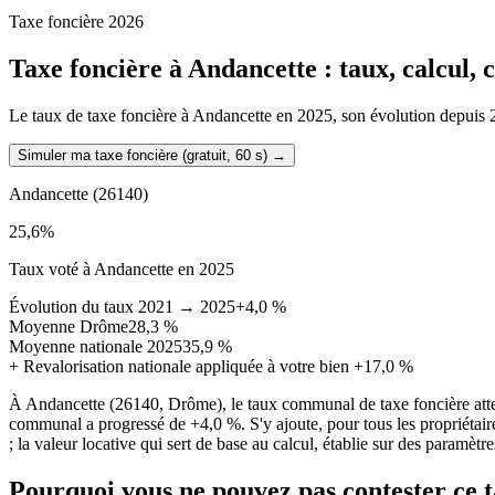
Taxe foncière 2026
Taxe foncière à
Andancette
: taux, calcul,
Le taux de taxe foncière à Andancette en 2025, son évolution depuis 202
Simuler ma taxe foncière (gratuit, 60 s)
→
Andancette
(26140)
25,6
%
Taux voté à Andancette en 2025
Évolution du taux 2021 → 2025
+4,0 %
Moyenne Drôme
28,3 %
Moyenne nationale 2025
35,9 %
+
Revalorisation nationale appliquée à votre bien
+17,0 %
À Andancette (26140, Drôme), le taux communal de taxe foncière atte
communal a progressé de +4,0 %. S'y ajoute, pour tous les propriétai
; la valeur locative qui sert de base au calcul, établie sur des paramètr
Pourquoi vous ne pouvez pas contester ce 