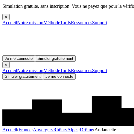
Simulation gratuite, sans inscription.
Vous ne payez que pour la vérifi
×
Accueil
Notre mission
Méthode
Tarifs
Ressources
Support
Je me connecte
Simuler gratuitement
×
Accueil
Notre mission
Méthode
Tarifs
Ressources
Support
Simuler gratuitement
Je me connecte
Accueil
›
France
›
Auvergne-Rhône-Alpes
›
Drôme
›
Andancette