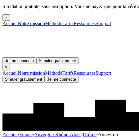
Simulation gratuite, sans inscription.
Vous ne payez que pour la vérifi
×
Accueil
Notre mission
Méthode
Tarifs
Ressources
Support
Je me connecte
Simuler gratuitement
×
Accueil
Notre mission
Méthode
Tarifs
Ressources
Support
Simuler gratuitement
Je me connecte
Accueil
›
France
›
Auvergne-Rhône-Alpes
›
Drôme
›
Anneyron