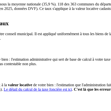
us la moyenne nationale (35,9 %). 118 des 363 communes du départeme
n 2025, données DVF). Ce taux s'applique à la valeur locative cadastrale 
taux
re conseil municipal. Il est appliqué uniformément à tous les biens d
.
 bien : l'estimation administrative qui sert de base de calcul à votre taxe
pas contestable non plus.
x à la
valeur locative
de votre bien : l'estimation que l'administration fa
s).
Le détail du calcul de la taxe foncière est ici
.
C'est là que les erreur