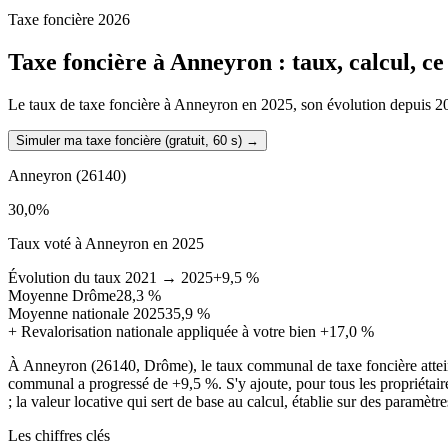
Taxe foncière 2026
Taxe foncière à
Anneyron
: taux, calcul, c
Le taux de taxe foncière à Anneyron en 2025, son évolution depuis 2021,
Simuler ma taxe foncière (gratuit, 60 s)
→
Anneyron
(26140)
30,0
%
Taux voté à Anneyron en 2025
Évolution du taux 2021 → 2025
+9,5 %
Moyenne Drôme
28,3 %
Moyenne nationale 2025
35,9 %
+
Revalorisation nationale appliquée à votre bien
+17,0 %
À Anneyron (26140, Drôme), le taux communal de taxe foncière attei
communal a progressé de +9,5 %. S'y ajoute, pour tous les propriétai
; la valeur locative qui sert de base au calcul, établie sur des paramètr
Les chiffres clés