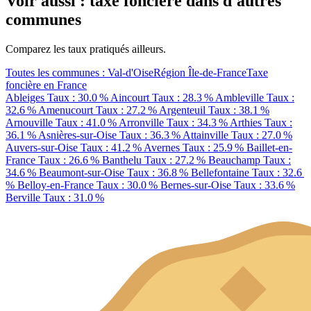
Voir aussi : taxe foncière dans d'autres
communes
Comparez les taux pratiqués ailleurs.
Toutes les communes : Val-d'Oise
Région Île-de-France
Taxe
foncière en France
Ableiges
Taux : 30.0 %
Aincourt
Taux : 28.3 %
Ambleville
Taux :
32.6 %
Amenucourt
Taux : 27.2 %
Argenteuil
Taux : 38.1 %
Arnouville
Taux : 41.0 %
Arronville
Taux : 34.3 %
Arthies
Taux :
36.1 %
Asnières-sur-Oise
Taux : 36.3 %
Attainville
Taux : 27.0 %
Auvers-sur-Oise
Taux : 41.2 %
Avernes
Taux : 25.9 %
Baillet-en-
France
Taux : 26.6 %
Banthelu
Taux : 27.2 %
Beauchamp
Taux :
34.6 %
Beaumont-sur-Oise
Taux : 36.8 %
Bellefontaine
Taux : 32.6
%
Belloy-en-France
Taux : 30.0 %
Bernes-sur-Oise
Taux : 33.6 %
Berville
Taux : 31.0 %