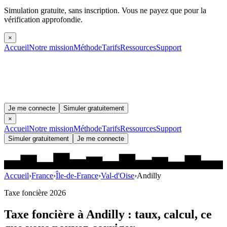
Simulation gratuite, sans inscription.
Vous ne payez que pour la
vérification approfondie.
×
Accueil
Notre mission
Méthode
Tarifs
Ressources
Support
Je me connecte
Simuler gratuitement
×
Accueil
Notre mission
Méthode
Tarifs
Ressources
Support
Simuler gratuitement
Je me connecte
Accueil
›
France
›
Île-de-France
›
Val-d'Oise
›
Andilly
Taxe foncière 2026
Taxe foncière à
Andilly
: taux, calcul, ce