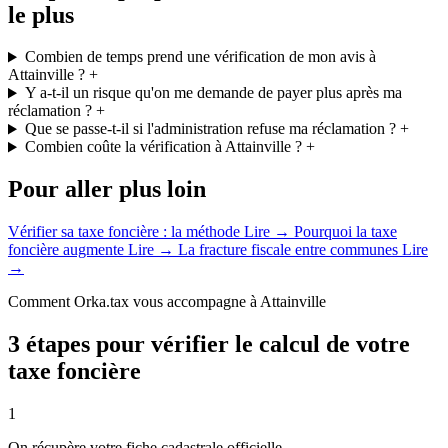
le plus
Combien de temps prend une vérification de mon avis à
Attainville ?
+
Y a-t-il un risque qu'on me demande de payer plus après ma
réclamation ?
+
Que se passe-t-il si l'administration refuse ma réclamation ?
+
Combien coûte la vérification à Attainville ?
+
Pour aller plus loin
Vérifier sa taxe foncière : la méthode
Lire →
Pourquoi la taxe
foncière augmente
Lire →
La fracture fiscale entre communes
Lire
→
Comment Orka.tax vous accompagne à Attainville
3 étapes pour vérifier le calcul de votre
taxe foncière
1
On récupère votre fiche cadastrale officielle