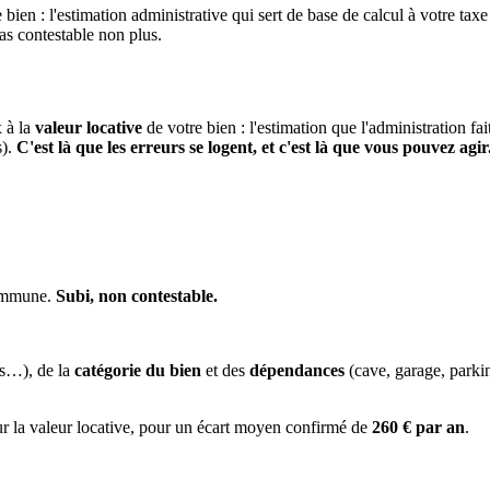
 bien : l'estimation administrative qui sert de base de calcul à votre taxe
pas contestable non plus.
x à la
valeur locative
de votre bien : l'estimation que l'administration fa
s).
C'est là que les erreurs se logent, et c'est là que vous pouvez agir
commune.
Subi, non contestable.
es…), de la
catégorie du bien
et des
dépendances
(cave, garage, park
ur la valeur locative, pour un écart moyen confirmé de
260 € par an
.