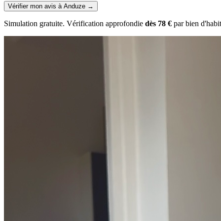
Vérifier mon avis à Anduze
→
Simulation gratuite. Vérification approfondie
dès 78 €
par bien d'habi