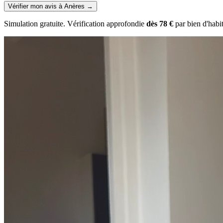
Vérifier mon avis à Anères
→
Simulation gratuite. Vérification approfondie
dès 78 €
par bien d'habi