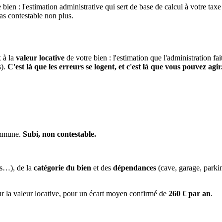
 bien : l'estimation administrative qui sert de base de calcul à votre taxe
pas contestable non plus.
x à la
valeur locative
de votre bien : l'estimation que l'administration fa
s).
C'est là que les erreurs se logent, et c'est là que vous pouvez agir
commune.
Subi, non contestable.
es…), de la
catégorie du bien
et des
dépendances
(cave, garage, park
ur la valeur locative, pour un écart moyen confirmé de
260 € par an
.