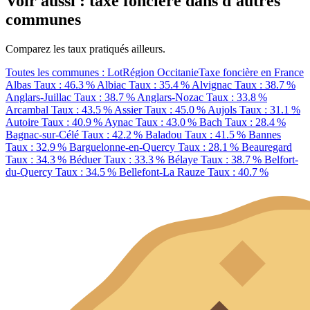
Voir aussi : taxe foncière dans d'autres
communes
Comparez les taux pratiqués ailleurs.
Toutes les communes : Lot
Région Occitanie
Taxe foncière en France
Albas
Taux : 46.3 %
Albiac
Taux : 35.4 %
Alvignac
Taux : 38.7 %
Anglars-Juillac
Taux : 38.7 %
Anglars-Nozac
Taux : 33.8 %
Arcambal
Taux : 43.5 %
Assier
Taux : 45.0 %
Aujols
Taux : 31.1 %
Autoire
Taux : 40.9 %
Aynac
Taux : 43.0 %
Bach
Taux : 28.4 %
Bagnac-sur-Célé
Taux : 42.2 %
Baladou
Taux : 41.5 %
Bannes
Taux : 32.9 %
Barguelonne-en-Quercy
Taux : 28.1 %
Beauregard
Taux : 34.3 %
Béduer
Taux : 33.3 %
Bélaye
Taux : 38.7 %
Belfort-
du-Quercy
Taux : 34.5 %
Bellefont-La Rauze
Taux : 40.7 %