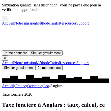
Simulation gratuite, sans inscription.
Vous ne payez que pour la
vérification approfondie.
×
Accueil
Notre mission
Méthode
Tarifs
Ressources
Support
Je me connecte
Simuler gratuitement
×
Accueil
Notre mission
Méthode
Tarifs
Ressources
Support
Simuler gratuitement
Je me connecte
Accueil
›
France
›
Occitanie
›
Lot
›
Anglars
Taxe foncière 2026
Taxe foncière à
Anglars
: taux, calcul, ce