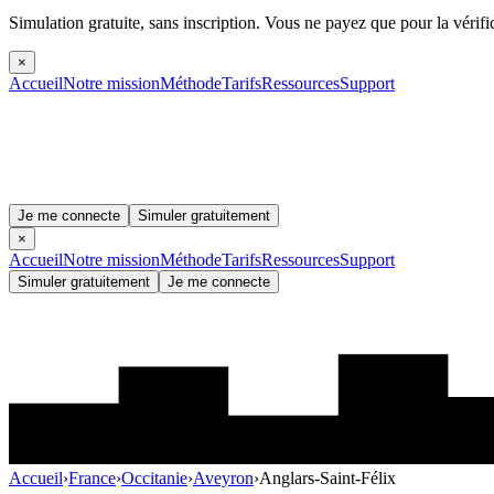
Simulation gratuite, sans inscription.
Vous ne payez que pour la vérifi
×
Accueil
Notre mission
Méthode
Tarifs
Ressources
Support
Je me connecte
Simuler gratuitement
×
Accueil
Notre mission
Méthode
Tarifs
Ressources
Support
Simuler gratuitement
Je me connecte
Accueil
›
France
›
Occitanie
›
Aveyron
›
Anglars-Saint-Félix