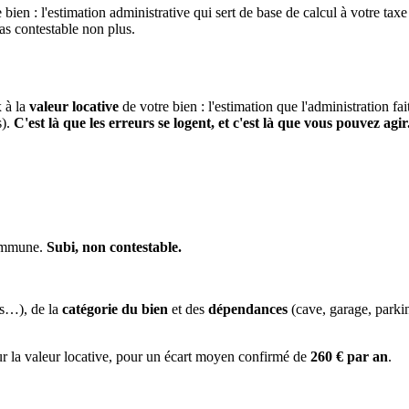
 bien : l'estimation administrative qui sert de base de calcul à votre taxe
pas contestable non plus.
x à la
valeur locative
de votre bien : l'estimation que l'administration fa
s).
C'est là que les erreurs se logent, et c'est là que vous pouvez agir
commune.
Subi, non contestable.
es…), de la
catégorie du bien
et des
dépendances
(cave, garage, park
ur la valeur locative, pour un écart moyen confirmé de
260 € par an
.