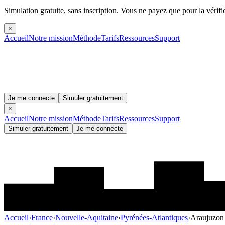
Simulation gratuite, sans inscription.
Vous ne payez que pour la vérifi
×
Accueil
Notre mission
Méthode
Tarifs
Ressources
Support
Je me connecte
Simuler gratuitement
×
Accueil
Notre mission
Méthode
Tarifs
Ressources
Support
Simuler gratuitement
Je me connecte
Accueil
›
France
›
Nouvelle-Aquitaine
›
Pyrénées-Atlantiques
›
Araujuzon