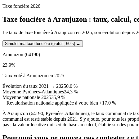
Taxe foncière 2026
Taxe foncière à
Araujuzon
: taux, calcul, 
Le taux de taxe foncière à Araujuzon en 2025, son évolution depuis 2021
Simuler ma taxe foncière (gratuit, 60 s)
→
Araujuzon
(64190)
23,9
%
Taux voté à Araujuzon en 2025
Évolution du taux 2021 → 2025
0,0 %
Moyenne Pyrénées-Atlantiques
24,3 %
Moyenne nationale 2025
35,9 %
+
Revalorisation nationale appliquée à votre bien
+17,0 %
À Araujuzon (64190, Pyrénées-Atlantiques), le taux communal de taxe
communal est resté stable depuis 2021. S'y ajoute, pour tous les prop
pas ; la valeur locative qui sert de base au calcul, établie sur des para
Pourquoi vous ne pouvez pas contester ce 