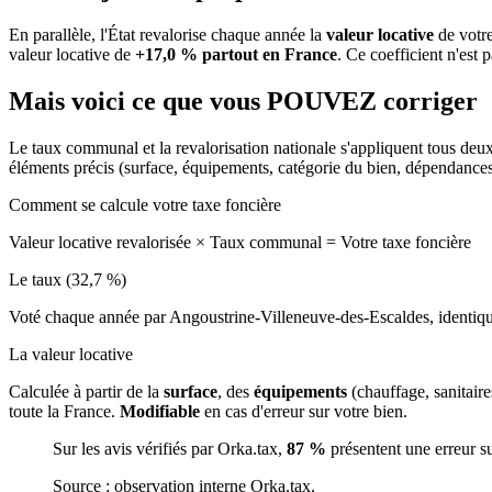
En parallèle, l'État revalorise chaque année la
valeur locative
de votre
valeur locative de
+17,0 % partout en France
. Ce coefficient n'est 
Mais voici ce que vous
POUVEZ
corriger
Le taux communal et la revalorisation nationale s'appliquent tous deu
éléments précis (surface, équipements, catégorie du bien, dépendance
Comment se calcule votre taxe foncière
Valeur locative revalorisée
×
Taux communal
=
Votre taxe foncière
Le taux (32,7 %)
Voté chaque année par Angoustrine-Villeneuve-des-Escaldes, identiq
La valeur locative
Calculée à partir de la
surface
, des
équipements
(chauffage, sanitair
toute la France.
Modifiable
en cas d'erreur sur votre bien.
Sur les avis vérifiés par Orka.tax,
87 %
présentent une erreur s
Source : observation interne Orka.tax.