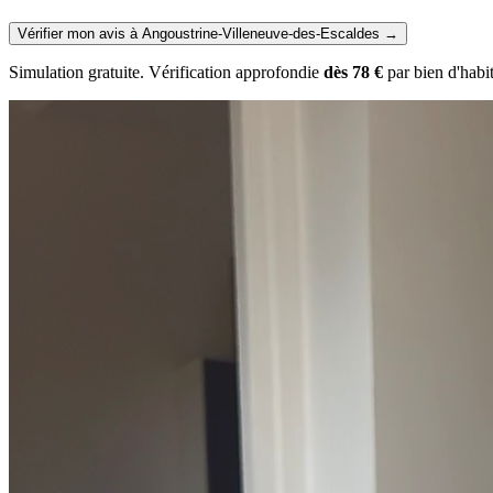
Vérifier mon avis à Angoustrine-Villeneuve-des-Escaldes
→
Simulation gratuite. Vérification approfondie
dès 78 €
par bien d'habi