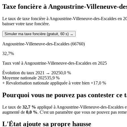
Taxe foncière à
Angoustrine-Villeneuve-de
Le taux de taxe foncière à Angoustrine-Villeneuve-des-Escaldes en 2025
baisser votre taxe foncière.
Simuler ma taxe foncière (gratuit, 60 s)
→
Angoustrine-Villeneuve-des-Escaldes
(66760)
32,7
%
Taux voté à Angoustrine-Villeneuve-des-Escaldes en 2025
Évolution du taux 2021 → 2025
0,0 %
Moyenne nationale 2025
35,9 %
+
Revalorisation nationale appliquée à votre bien
+17,0 %
Pourquoi vous ne pouvez pas contester ce 
Le taux de
32,7 %
appliqué à Angoustrine-Villeneuve-des-Escaldes es
augmenté de
0,0 %
.
C'est un paramètre que vous ne pouvez pas remet
L'État ajoute sa propre hausse