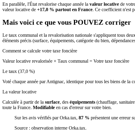
En parallèle, l'État revalorise chaque année la
valeur locative
de votre
valeur locative de
+17,0 % partout en France
. Ce coefficient n'est 
Mais voici ce que vous
POUVEZ
corriger
Le taux communal et la revalorisation nationale s'appliquent tous deu
éléments précis (surface, équipements, catégorie du bien, dépendance
Comment se calcule votre taxe foncière
Valeur locative revalorisée
×
Taux communal
=
Votre taxe foncière
Le taux (37,0 %)
Voté chaque année par Antignac, identique pour tous les biens de la
La valeur locative
Calculée à partir de la
surface
, des
équipements
(chauffage, sanitair
toute la France.
Modifiable
en cas d'erreur sur votre bien.
Sur les avis vérifiés par Orka.tax,
87 %
présentent une erreur s
Source : observation interne Orka.tax.