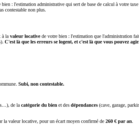
 bien : l'estimation administrative qui sert de base de calcul à votre taxe
pas contestable non plus.
x à la
valeur locative
de votre bien : l'estimation que l'administration fa
s).
C'est là que les erreurs se logent, et c'est là que vous pouvez agir
 commune.
Subi, non contestable.
es…), de la
catégorie du bien
et des
dépendances
(cave, garage, park
ur la valeur locative, pour un écart moyen confirmé de
260 € par an
.