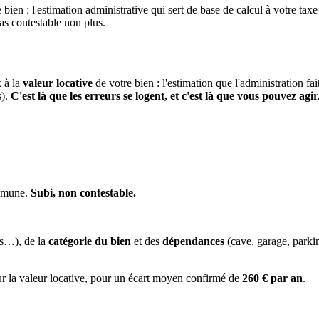
 bien : l'estimation administrative qui sert de base de calcul à votre taxe
pas contestable non plus.
x à la
valeur locative
de votre bien : l'estimation que l'administration fa
s).
C'est là que les erreurs se logent, et c'est là que vous pouvez agir
ommune.
Subi, non contestable.
es…), de la
catégorie du bien
et des
dépendances
(cave, garage, park
ur la valeur locative, pour un écart moyen confirmé de
260 € par an
.