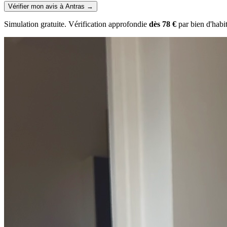
Vérifier mon avis à Antras
→
Simulation gratuite. Vérification approfondie
dès 78 €
par bien d'habi