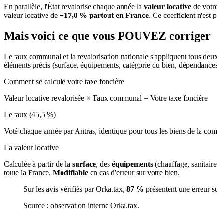
En parallèle, l'État revalorise chaque année la
valeur locative
de votre
valeur locative de
+17,0 % partout en France
. Ce coefficient n'est 
Mais voici ce que vous
POUVEZ
corriger
Le taux communal et la revalorisation nationale s'appliquent tous deu
éléments précis (surface, équipements, catégorie du bien, dépendance
Comment se calcule votre taxe foncière
Valeur locative revalorisée
×
Taux communal
=
Votre taxe foncière
Le taux (45,5 %)
Voté chaque année par Antras, identique pour tous les biens de la c
La valeur locative
Calculée à partir de la
surface
, des
équipements
(chauffage, sanitair
toute la France.
Modifiable
en cas d'erreur sur votre bien.
Sur les avis vérifiés par Orka.tax,
87 %
présentent une erreur s
Source : observation interne Orka.tax.