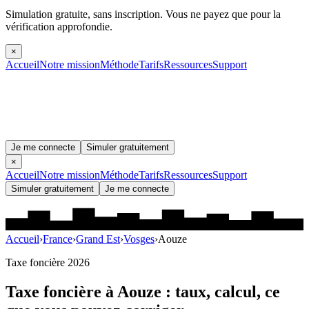
Simulation gratuite, sans inscription.
Vous ne payez que pour la
vérification approfondie.
×
Accueil
Notre mission
Méthode
Tarifs
Ressources
Support
Je me connecte
Simuler gratuitement
×
Accueil
Notre mission
Méthode
Tarifs
Ressources
Support
Simuler gratuitement
Je me connecte
Accueil
›
France
›
Grand Est
›
Vosges
›
Aouze
Taxe foncière 2026
Taxe foncière à
Aouze
: taux, calcul, ce