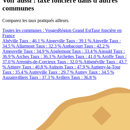
Voir aussi : taxe foncière dans d'autres
communes
Comparez les taux pratiqués ailleurs.
Toutes les communes : Vosges
Région Grand Est
Taxe foncière en
France
Ahéville
Taux : 46.1 %
Aingeville
Taux : 39.1 %
Ainvelle
Taux :
34.5 %
Allarmont
Taux : 32.3 %
Ambacourt
Taux : 42.2 %
Ameuvelle
Taux : 34.9 %
Anglemont
Taux : 33.4 %
Anould
Taux :
36.9 %
Arches
Taux : 36.3 %
Archettes
Taux : 41.0 %
Aroffe
Taux :
37.0 %
Arrentès-de-Corcieux
Taux : 32.0 %
Attignéville
Taux : 43.7
%
Attigny
Taux : 40.8 %
Aulnois
Taux : 47.9 %
Autigny-la-Tour
Taux : 35.4 %
Autreville
Taux : 29.7 %
Autrey
Taux : 34.5 %
Auzainvilliers
Taux : 37.3 %
Avillers
Taux : 36.8 %