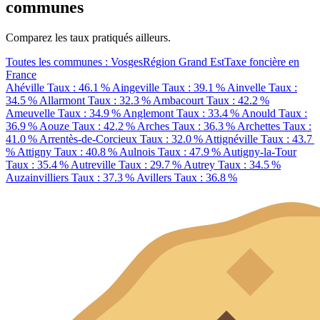
communes
Comparez les taux pratiqués ailleurs.
Toutes les communes : Vosges
Région Grand Est
Taxe foncière en
France
Ahéville
Taux : 46.1 %
Aingeville
Taux : 39.1 %
Ainvelle
Taux :
34.5 %
Allarmont
Taux : 32.3 %
Ambacourt
Taux : 42.2 %
Ameuvelle
Taux : 34.9 %
Anglemont
Taux : 33.4 %
Anould
Taux :
36.9 %
Aouze
Taux : 42.2 %
Arches
Taux : 36.3 %
Archettes
Taux :
41.0 %
Arrentès-de-Corcieux
Taux : 32.0 %
Attignéville
Taux : 43.7
%
Attigny
Taux : 40.8 %
Aulnois
Taux : 47.9 %
Autigny-la-Tour
Taux : 35.4 %
Autreville
Taux : 29.7 %
Autrey
Taux : 34.5 %
Auzainvilliers
Taux : 37.3 %
Avillers
Taux : 36.8 %