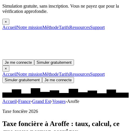
Simulation gratuite, sans inscription.
Vous ne payez que pour la
vérification approfondie.
×
Accueil
Notre mission
Méthode
Tarifs
Ressources
Support
Je me connecte
Simuler gratuitement
×
Accueil
Notre mission
Méthode
Tarifs
Ressources
Support
Simuler gratuitement
Je me connecte
Accueil
›
France
›
Grand Est
›
Vosges
›
Aroffe
Taxe foncière 2026
Taxe foncière à
Aroffe
: taux, calcul, ce