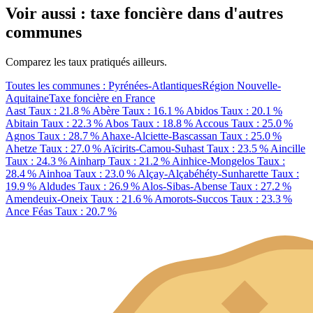
Voir aussi : taxe foncière dans d'autres
communes
Comparez les taux pratiqués ailleurs.
Toutes les communes : Pyrénées-Atlantiques
Région Nouvelle-
Aquitaine
Taxe foncière en France
Aast
Taux : 21.8 %
Abère
Taux : 16.1 %
Abidos
Taux : 20.1 %
Abitain
Taux : 22.3 %
Abos
Taux : 18.8 %
Accous
Taux : 25.0 %
Agnos
Taux : 28.7 %
Ahaxe-Alciette-Bascassan
Taux : 25.0 %
Ahetze
Taux : 27.0 %
Aïcirits-Camou-Suhast
Taux : 23.5 %
Aincille
Taux : 24.3 %
Ainharp
Taux : 21.2 %
Ainhice-Mongelos
Taux :
28.4 %
Ainhoa
Taux : 23.0 %
Alçay-Alçabéhéty-Sunharette
Taux :
19.9 %
Aldudes
Taux : 26.9 %
Alos-Sibas-Abense
Taux : 27.2 %
Amendeuix-Oneix
Taux : 21.6 %
Amorots-Succos
Taux : 23.3 %
Ance Féas
Taux : 20.7 %