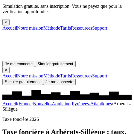
Simulation gratuite, sans inscription.
Vous ne payez que pour la
vérification approfondie.
×
Accueil
Notre mission
Méthode
Tarifs
Ressources
Support
Je me connecte
Simuler gratuitement
×
Accueil
Notre mission
Méthode
Tarifs
Ressources
Support
Simuler gratuitement
Je me connecte
Accueil
›
France
›
Nouvelle-Aquitaine
›
Pyrénées-Atlantiques
›
Arbérats-
Sillègue
Taxe foncière 2026
Taxe foncière à
Arbérats-Sillègue
: taux,