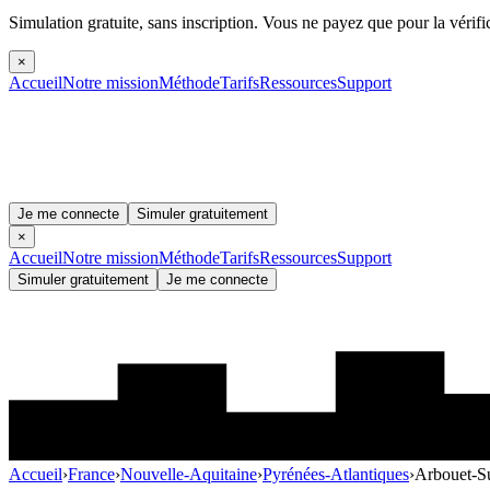
Simulation gratuite, sans inscription.
Vous ne payez que pour la vérifi
×
Accueil
Notre mission
Méthode
Tarifs
Ressources
Support
Je me connecte
Simuler gratuitement
×
Accueil
Notre mission
Méthode
Tarifs
Ressources
Support
Simuler gratuitement
Je me connecte
Accueil
›
France
›
Nouvelle-Aquitaine
›
Pyrénées-Atlantiques
›
Arbouet-S