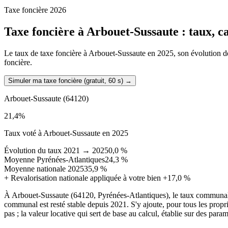
Taxe foncière 2026
Taxe foncière à
Arbouet-Sussaute
: taux, c
Le taux de taxe foncière à Arbouet-Sussaute en 2025, son évolution depu
foncière.
Simuler ma taxe foncière (gratuit, 60 s)
→
Arbouet-Sussaute
(64120)
21,4
%
Taux voté à Arbouet-Sussaute en 2025
Évolution du taux 2021 → 2025
0,0 %
Moyenne Pyrénées-Atlantiques
24,3 %
Moyenne nationale 2025
35,9 %
+
Revalorisation nationale appliquée à votre bien
+17,0 %
À Arbouet-Sussaute (64120, Pyrénées-Atlantiques), le taux communal 
communal est resté stable depuis 2021. S'y ajoute, pour tous les prop
pas ; la valeur locative qui sert de base au calcul, établie sur des para