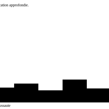
cation approfondie.
ussaute