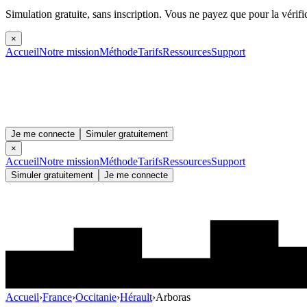
Simulation gratuite, sans inscription.
Vous ne payez que pour la vérifi
×
Accueil
Notre mission
Méthode
Tarifs
Ressources
Support
Je me connecte
Simuler gratuitement
×
Accueil
Notre mission
Méthode
Tarifs
Ressources
Support
Simuler gratuitement
Je me connecte
Accueil
›
France
›
Occitanie
›
Hérault
›
Arboras