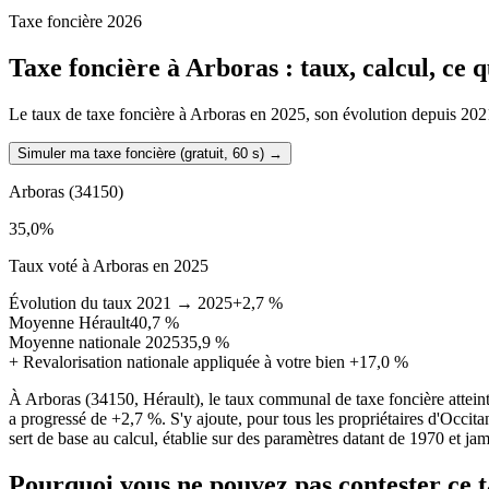
Taxe foncière 2026
Taxe foncière à
Arboras
: taux, calcul, ce
Le taux de taxe foncière à Arboras en 2025, son évolution depuis 2021, 
Simuler ma taxe foncière (gratuit, 60 s)
→
Arboras
(34150)
35,0
%
Taux voté à Arboras en 2025
Évolution du taux 2021 → 2025
+2,7 %
Moyenne Hérault
40,7 %
Moyenne nationale 2025
35,9 %
+
Revalorisation nationale appliquée à votre bien
+17,0 %
À Arboras (34150, Hérault), le taux communal de taxe foncière attei
a progressé de +2,7 %. S'y ajoute, pour tous les propriétaires d'Occita
sert de base au calcul, établie sur des paramètres datant de 1970 et jam
Pourquoi vous ne pouvez pas contester ce 