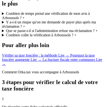
le plus
Combien de temps prend une vérification de mon avis à
Arboussols ?
+
Y a-t-il un risque qu'on me demande de payer plus après ma
réclamation ?
+
Que se passe-t-il si l'administration refuse ma réclamation ?
+
Combien coûte la vérification à Arboussols ?
+
Pour aller plus loin
Vérifier sa taxe foncière : la méthode
Lire →
Pourquoi la taxe
foncière augmente
Lire →
La fracture fiscale entre communes
Lire
→
Comment Orka.tax vous accompagne à Arboussols
3 étapes pour vérifier le calcul de votre
taxe foncière
1
On récupère votre fiche cadastrale officielle