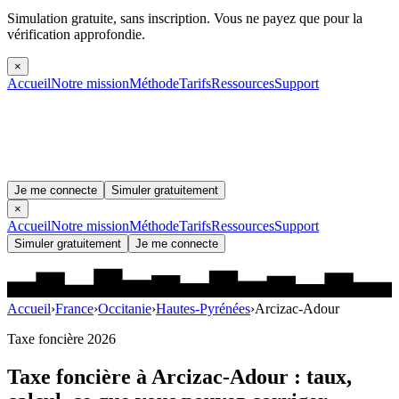
Simulation gratuite, sans inscription.
Vous ne payez que pour la
vérification approfondie.
×
Accueil
Notre mission
Méthode
Tarifs
Ressources
Support
Je me connecte
Simuler gratuitement
×
Accueil
Notre mission
Méthode
Tarifs
Ressources
Support
Simuler gratuitement
Je me connecte
Accueil
›
France
›
Occitanie
›
Hautes-Pyrénées
›
Arcizac-Adour
Taxe foncière 2026
Taxe foncière à
Arcizac-Adour
: taux,