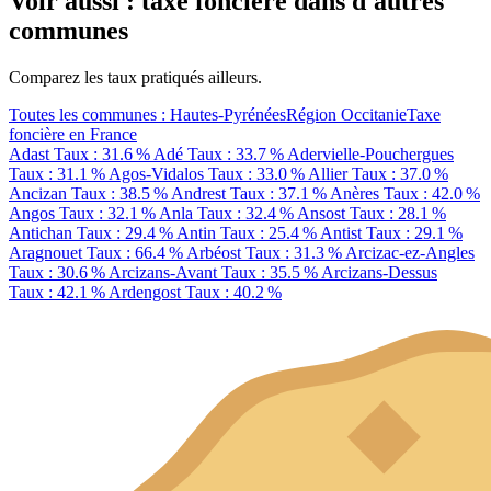
Voir aussi : taxe foncière dans d'autres
communes
Comparez les taux pratiqués ailleurs.
Toutes les communes : Hautes-Pyrénées
Région Occitanie
Taxe
foncière en France
Adast
Taux : 31.6 %
Adé
Taux : 33.7 %
Adervielle-Pouchergues
Taux : 31.1 %
Agos-Vidalos
Taux : 33.0 %
Allier
Taux : 37.0 %
Ancizan
Taux : 38.5 %
Andrest
Taux : 37.1 %
Anères
Taux : 42.0 %
Angos
Taux : 32.1 %
Anla
Taux : 32.4 %
Ansost
Taux : 28.1 %
Antichan
Taux : 29.4 %
Antin
Taux : 25.4 %
Antist
Taux : 29.1 %
Aragnouet
Taux : 66.4 %
Arbéost
Taux : 31.3 %
Arcizac-ez-Angles
Taux : 30.6 %
Arcizans-Avant
Taux : 35.5 %
Arcizans-Dessus
Taux : 42.1 %
Ardengost
Taux : 40.2 %