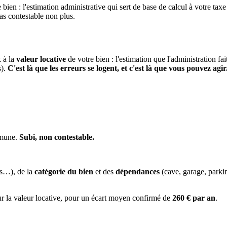
 bien : l'estimation administrative qui sert de base de calcul à votre taxe
pas contestable non plus.
x à la
valeur locative
de votre bien : l'estimation que l'administration fa
s).
C'est là que les erreurs se logent, et c'est là que vous pouvez agir
mmune.
Subi, non contestable.
es…), de la
catégorie du bien
et des
dépendances
(cave, garage, park
ur la valeur locative, pour un écart moyen confirmé de
260 € par an
.