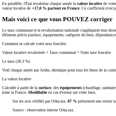
En parallèle, l'État revalorise chaque année la
valeur locative
de votre
valeur locative de
+17,0 % partout en France
. Ce coefficient n'est 
Mais voici ce que vous
POUVEZ
corriger
Le taux communal et la revalorisation nationale s'appliquent tous deu
éléments précis (surface, équipements, catégorie du bien, dépendance
Comment se calcule votre taxe foncière
Valeur locative revalorisée
×
Taux communal
=
Votre taxe foncière
Le taux (30,3 %)
Voté chaque année par Ardin, identique pour tous les biens de la co
La valeur locative
Calculée à partir de la
surface
, des
équipements
(chauffage, sanitair
toute la France.
Modifiable
en cas d'erreur sur votre bien.
Sur les avis vérifiés par Orka.tax,
87 %
présentent une erreur s
Source : observation interne Orka.tax.