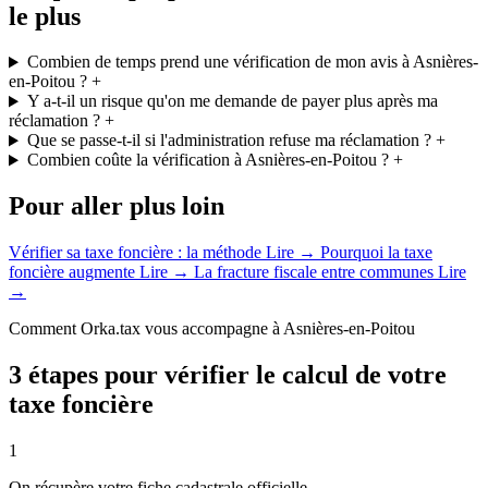
le plus
Combien de temps prend une vérification de mon avis à Asnières-
en-Poitou ?
+
Y a-t-il un risque qu'on me demande de payer plus après ma
réclamation ?
+
Que se passe-t-il si l'administration refuse ma réclamation ?
+
Combien coûte la vérification à Asnières-en-Poitou ?
+
Pour aller plus loin
Vérifier sa taxe foncière : la méthode
Lire →
Pourquoi la taxe
foncière augmente
Lire →
La fracture fiscale entre communes
Lire
→
Comment Orka.tax vous accompagne à Asnières-en-Poitou
3 étapes pour vérifier le calcul de votre
taxe foncière
1
On récupère votre fiche cadastrale officielle