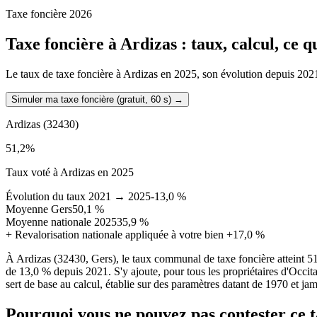
Taxe foncière 2026
Taxe foncière à
Ardizas
: taux, calcul, ce 
Le taux de taxe foncière à Ardizas en 2025, son évolution depuis 2021, 
Simuler ma taxe foncière (gratuit, 60 s)
→
Ardizas
(32430)
51,2
%
Taux voté à Ardizas en 2025
Évolution du taux 2021 → 2025
-13,0 %
Moyenne Gers
50,1 %
Moyenne nationale 2025
35,9 %
+
Revalorisation nationale appliquée à votre bien
+17,0 %
À Ardizas (32430, Gers), le taux communal de taxe foncière atteint 
de 13,0 % depuis 2021. S'y ajoute, pour tous les propriétaires d'Occit
sert de base au calcul, établie sur des paramètres datant de 1970 et jam
Pourquoi vous ne pouvez pas contester ce 