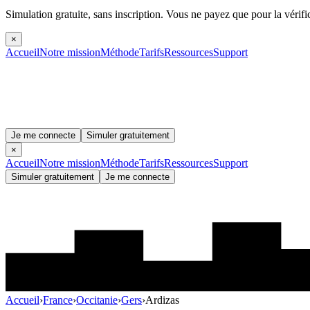
Simulation gratuite, sans inscription.
Vous ne payez que pour la vérifi
×
Accueil
Notre mission
Méthode
Tarifs
Ressources
Support
Je me connecte
Simuler gratuitement
×
Accueil
Notre mission
Méthode
Tarifs
Ressources
Support
Simuler gratuitement
Je me connecte
Accueil
›
France
›
Occitanie
›
Gers
›
Ardizas