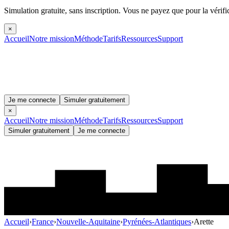
Simulation gratuite, sans inscription.
Vous ne payez que pour la vérifi
×
Accueil
Notre mission
Méthode
Tarifs
Ressources
Support
Je me connecte
Simuler gratuitement
×
Accueil
Notre mission
Méthode
Tarifs
Ressources
Support
Simuler gratuitement
Je me connecte
Accueil
›
France
›
Nouvelle-Aquitaine
›
Pyrénées-Atlantiques
›
Arette