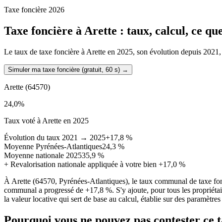
Taxe foncière 2026
Taxe foncière à
Arette
: taux, calcul, ce q
Le taux de taxe foncière à Arette en 2025, son évolution depuis 2021, la
Simuler ma taxe foncière (gratuit, 60 s)
→
Arette
(64570)
24,0
%
Taux voté à Arette en 2025
Évolution du taux 2021 → 2025
+17,8 %
Moyenne Pyrénées-Atlantiques
24,3 %
Moyenne nationale 2025
35,9 %
+
Revalorisation nationale appliquée à votre bien
+17,0 %
À Arette (64570, Pyrénées-Atlantiques), le taux communal de taxe fo
communal a progressé de +17,8 %. S'y ajoute, pour tous les propriétai
la valeur locative qui sert de base au calcul, établie sur des paramètre
Pourquoi vous ne pouvez pas contester ce 