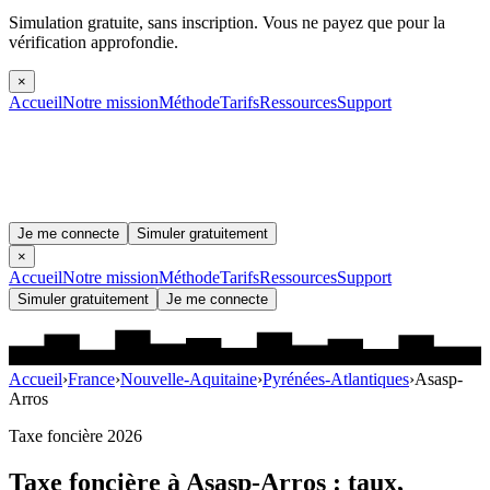
Simulation gratuite, sans inscription.
Vous ne payez que pour la
vérification approfondie.
×
Accueil
Notre mission
Méthode
Tarifs
Ressources
Support
Je me connecte
Simuler gratuitement
×
Accueil
Notre mission
Méthode
Tarifs
Ressources
Support
Simuler gratuitement
Je me connecte
Accueil
›
France
›
Nouvelle-Aquitaine
›
Pyrénées-Atlantiques
›
Asasp-
Arros
Taxe foncière 2026
Taxe foncière à
Asasp-Arros
: taux,