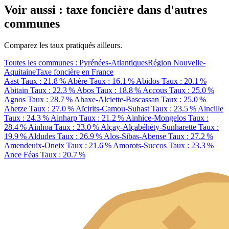
Voir aussi : taxe foncière dans d'autres
communes
Comparez les taux pratiqués ailleurs.
Toutes les communes : Pyrénées-Atlantiques
Région Nouvelle-
Aquitaine
Taxe foncière en France
Aast
Taux : 21.8 %
Abère
Taux : 16.1 %
Abidos
Taux : 20.1 %
Abitain
Taux : 22.3 %
Abos
Taux : 18.8 %
Accous
Taux : 25.0 %
Agnos
Taux : 28.7 %
Ahaxe-Alciette-Bascassan
Taux : 25.0 %
Ahetze
Taux : 27.0 %
Aïcirits-Camou-Suhast
Taux : 23.5 %
Aincille
Taux : 24.3 %
Ainharp
Taux : 21.2 %
Ainhice-Mongelos
Taux :
28.4 %
Ainhoa
Taux : 23.0 %
Alçay-Alçabéhéty-Sunharette
Taux :
19.9 %
Aldudes
Taux : 26.9 %
Alos-Sibas-Abense
Taux : 27.2 %
Amendeuix-Oneix
Taux : 21.6 %
Amorots-Succos
Taux : 23.3 %
Ance Féas
Taux : 20.7 %