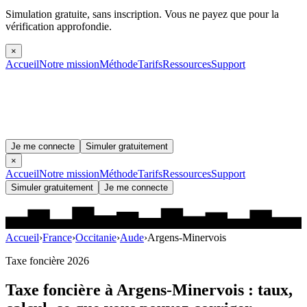
Simulation gratuite, sans inscription.
Vous ne payez que pour la
vérification approfondie.
×
Accueil
Notre mission
Méthode
Tarifs
Ressources
Support
Je me connecte
Simuler gratuitement
×
Accueil
Notre mission
Méthode
Tarifs
Ressources
Support
Simuler gratuitement
Je me connecte
Accueil
›
France
›
Occitanie
›
Aude
›
Argens-Minervois
Taxe foncière 2026
Taxe foncière à
Argens-Minervois
: taux,