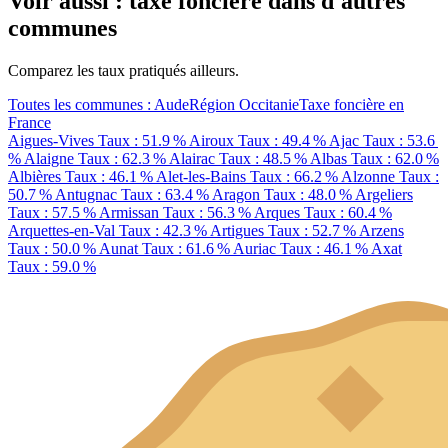
Voir aussi : taxe foncière dans d'autres
communes
Comparez les taux pratiqués ailleurs.
Toutes les communes : Aude
Région Occitanie
Taxe foncière en
France
Aigues-Vives
Taux : 51.9 %
Airoux
Taux : 49.4 %
Ajac
Taux : 53.6
%
Alaigne
Taux : 62.3 %
Alairac
Taux : 48.5 %
Albas
Taux : 62.0 %
Albières
Taux : 46.1 %
Alet-les-Bains
Taux : 66.2 %
Alzonne
Taux :
50.7 %
Antugnac
Taux : 63.4 %
Aragon
Taux : 48.0 %
Argeliers
Taux : 57.5 %
Armissan
Taux : 56.3 %
Arques
Taux : 60.4 %
Arquettes-en-Val
Taux : 42.3 %
Artigues
Taux : 52.7 %
Arzens
Taux : 50.0 %
Aunat
Taux : 61.6 %
Auriac
Taux : 46.1 %
Axat
Taux : 59.0 %