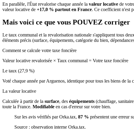
En parallèle, l'État revalorise chaque année la
valeur locative
de votre
valeur locative de
+17,0 % partout en France
. Ce coefficient n'est 
Mais voici ce que vous
POUVEZ
corriger
Le taux communal et la revalorisation nationale s'appliquent tous deu
éléments précis (surface, équipements, catégorie du bien, dépendance
Comment se calcule votre taxe foncière
Valeur locative revalorisée
×
Taux communal
=
Votre taxe foncière
Le taux (27,9 %)
Voté chaque année par Arguenos, identique pour tous les biens de l
La valeur locative
Calculée à partir de la
surface
, des
équipements
(chauffage, sanitair
toute la France.
Modifiable
en cas d'erreur sur votre bien.
Sur les avis vérifiés par Orka.tax,
87 %
présentent une erreur s
Source : observation interne Orka.tax.