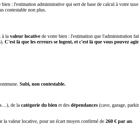
 bien : l'estimation administrative qui sert de base de calcul à votre taxe
pas contestable non plus.
x à la
valeur locative
de votre bien : l'estimation que l'administration fa
s).
C'est là que les erreurs se logent, et c'est là que vous pouvez agir
a commune.
Subi, non contestable.
es…), de la
catégorie du bien
et des
dépendances
(cave, garage, park
ur la valeur locative, pour un écart moyen confirmé de
260 € par an
.