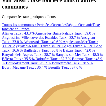
Voir aussi : taxe foncière dans d'autres
communes
Comparez les taux pratiqués ailleurs.
Toutes les communes : Pyrénées-Orientales
Région Occitanie
Taxe
foncière en France
Alénya
Taux : 43.3 %
Amélie-les-Bains-Palalda
Taux : 39.0 %
Angoustrine-Villeneuve-des-Escaldes
Taux : 32.7 %
Ansignan
Taux : 33.8 %
Arboussols
Taux : 40.6 %
Argelès-sur-Mer
Taux :
39.3 %
Ayguatébia-Talau
Taux : 34.0 %
Bages
Taux : 37.3 %
Baho
Taux : 36.6 %
Baillestavy
Taux : 36.8 %
Baixas
Taux : 42.0 %
Banyuls-dels-Aspres
Taux : 38.7 %
Banyuls-sur-Mer
Taux : 48.5 %
Bélesta
Taux : 35.5 %
Bolquère
Taux : 37.7 %
Bompas
Taux : 45.9
%
Boule-d'Amont
Taux : 45.2 %
Bouleternère
Taux : 38.5 %
Bourg-Madame
Taux : 36.4 %
Brouilla
Taux : 37.0 %