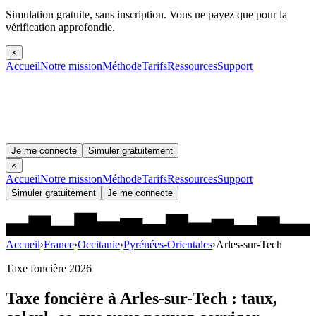
Simulation gratuite, sans inscription.
Vous ne payez que pour la
vérification approfondie.
×
Accueil
Notre mission
Méthode
Tarifs
Ressources
Support
Je me connecte
Simuler gratuitement
×
Accueil
Notre mission
Méthode
Tarifs
Ressources
Support
Simuler gratuitement
Je me connecte
Accueil
›
France
›
Occitanie
›
Pyrénées-Orientales
›
Arles-sur-Tech
Taxe foncière 2026
Taxe foncière à
Arles-sur-Tech
: taux,