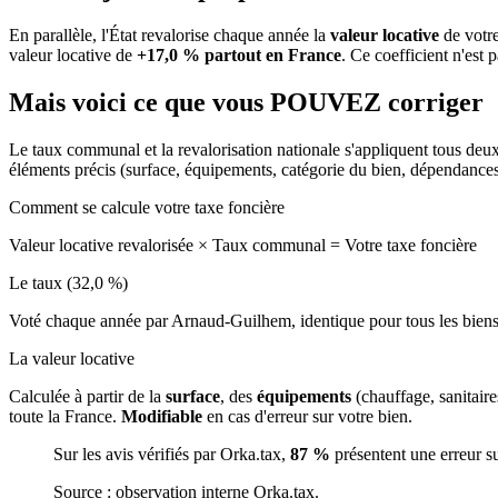
En parallèle, l'État revalorise chaque année la
valeur locative
de votre
valeur locative de
+17,0 % partout en France
. Ce coefficient n'est 
Mais voici ce que vous
POUVEZ
corriger
Le taux communal et la revalorisation nationale s'appliquent tous deu
éléments précis (surface, équipements, catégorie du bien, dépendance
Comment se calcule votre taxe foncière
Valeur locative revalorisée
×
Taux communal
=
Votre taxe foncière
Le taux (32,0 %)
Voté chaque année par Arnaud-Guilhem, identique pour tous les bie
La valeur locative
Calculée à partir de la
surface
, des
équipements
(chauffage, sanitair
toute la France.
Modifiable
en cas d'erreur sur votre bien.
Sur les avis vérifiés par Orka.tax,
87 %
présentent une erreur s
Source : observation interne Orka.tax.