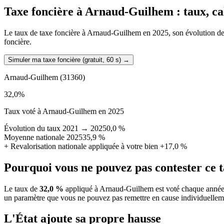
Taxe foncière à
Arnaud-Guilhem
: taux, c
Le taux de taxe foncière à Arnaud-Guilhem en 2025, son évolution depui
foncière.
Simuler ma taxe foncière (gratuit, 60 s)
→
Arnaud-Guilhem
(31360)
32,0
%
Taux voté à Arnaud-Guilhem en 2025
Évolution du taux 2021 → 2025
0,0 %
Moyenne nationale 2025
35,9 %
+
Revalorisation nationale appliquée à votre bien
+17,0 %
Pourquoi vous ne pouvez pas contester ce 
Le taux de
32,0 %
appliqué à Arnaud-Guilhem est voté chaque année p
un paramètre que vous ne pouvez pas remettre en cause individuellem
L'État ajoute sa propre hausse