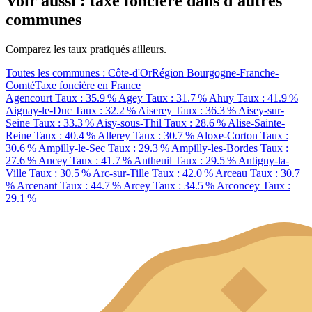
Voir aussi : taxe foncière dans d'autres
communes
Comparez les taux pratiqués ailleurs.
Toutes les communes : Côte-d'Or
Région Bourgogne-Franche-
Comté
Taxe foncière en France
Agencourt
Taux : 35.9 %
Agey
Taux : 31.7 %
Ahuy
Taux : 41.9 %
Aignay-le-Duc
Taux : 32.2 %
Aiserey
Taux : 36.3 %
Aisey-sur-
Seine
Taux : 33.3 %
Aisy-sous-Thil
Taux : 28.6 %
Alise-Sainte-
Reine
Taux : 40.4 %
Allerey
Taux : 30.7 %
Aloxe-Corton
Taux :
30.6 %
Ampilly-le-Sec
Taux : 29.3 %
Ampilly-les-Bordes
Taux :
27.6 %
Ancey
Taux : 41.7 %
Antheuil
Taux : 29.5 %
Antigny-la-
Ville
Taux : 30.5 %
Arc-sur-Tille
Taux : 42.0 %
Arceau
Taux : 30.7
%
Arcenant
Taux : 44.7 %
Arcey
Taux : 34.5 %
Arconcey
Taux :
29.1 %