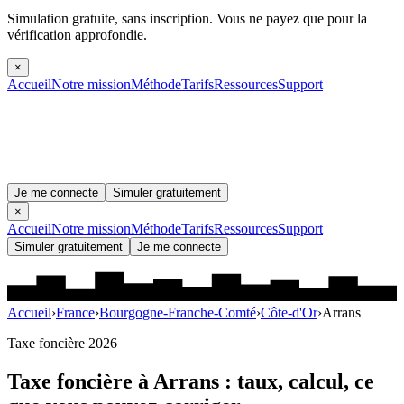
Simulation gratuite, sans inscription.
Vous ne payez que pour la
vérification approfondie.
×
Accueil
Notre mission
Méthode
Tarifs
Ressources
Support
Je me connecte
Simuler gratuitement
×
Accueil
Notre mission
Méthode
Tarifs
Ressources
Support
Simuler gratuitement
Je me connecte
Accueil
›
France
›
Bourgogne-Franche-Comté
›
Côte-d'Or
›
Arrans
Taxe foncière 2026
Taxe foncière à
Arrans
: taux, calcul, ce