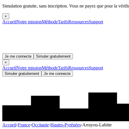
Simulation gratuite, sans inscription.
Vous ne payez que pour la vérifi
×
Accueil
Notre mission
Méthode
Tarifs
Ressources
Support
Je me connecte
Simuler gratuitement
×
Accueil
Notre mission
Méthode
Tarifs
Ressources
Support
Simuler gratuitement
Je me connecte
Accueil
›
France
›
Occitanie
›
Hautes-Pyrénées
›
Arrayou-Lahitte