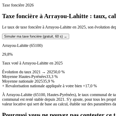
Taxe foncière 2026
Taxe foncière à
Arrayou-Lahitte
: taux, ca
Le taux de taxe foncière à Arrayou-Lahitte en 2025, son évolution depui
Simuler ma taxe foncière (gratuit, 60 s)
→
Arrayou-Lahitte
(65100)
29,8
%
Taux voté à Arrayou-Lahitte en 2025
Évolution du taux 2021 → 2025
0,0 %
Moyenne Hautes-Pyrénées
33,3 %
Moyenne nationale 2025
35,9 %
+
Revalorisation nationale appliquée à votre bien
+17,0 %
À Arrayou-Lahitte (65100, Hautes-Pyrénées), le taux communal de tax
communal est resté stable depuis 2021. S'y ajoute, pour tous les propr
valeur locative qui sert de base au calcul, établie sur des paramètres d
Pourquoi vous ne pouvez pas contester ce 