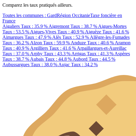
Comparez les taux pratiqués ailleurs.
Toutes les communes : Gard
Région Occitanie
Taxe foncière en
France
Aigaliers
Taux : 35.9 %
Aigremont
Taux : 38.7 %
Aigues-Mortes
Taux : 53.5 %
Aigues-Vives
Taux : 40.9 %
Aiguèze
Taux : 41.6 %
Aimargues
Taux : 47.9 %
Alès
Taux : 52.9 %
Allègre-les-Fumades
Taux : 36.2 %
Alzon
Taux : 59.9 %
Anduze
Taux : 40.6 %
Aramon
Taux : 40.9 %
Argilliers
Taux : 41.6 %
Arpaillargues-et-Aureillac
Taux : 37.0 %
Arphy
Taux : 43.3 %
Arrigas
Taux : 41.3 %
Aspères
Taux : 38.7 %
Aubais
Taux : 44.8 %
Aubord
Taux : 44.5 %
Aubussargues
Taux : 38.0 %
Aujac
Taux : 34.2 %