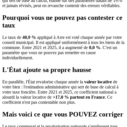
qui sert de base au calcul, établie sur des paramètres datant de 1970
et jamais révisés, peut en revanche contenir des erreurs vérifiables.
Pourquoi vous ne pouvez pas contester ce
taux
Le taux de
40,9 %
appliqué à Arre est voté chaque année par votre
conseil municipal. Il est appliqué uniformément à tous les biens de la
commune.
Entre 2021 et 2025, il a augmenté de
0,0 %
.
C'est un
paramètre que vous ne pouvez pas remettre en cause
individuellement.
L'État ajoute sa propre hausse
En parallèle, l'État revalorise chaque année la
valeur locative
de
votre bien : l'estimation administrative qui sert de base de calcul à
votre taxe foncière. Entre 2021 et 2025, ce coefficient national a
alourdi la valeur locative de
+17,0 % partout en France
. Ce
coefficient n'est pas contestable non plus.
Mais voici ce que vous
POUVEZ
corriger
Le taux communal et la revalorisation nationale s'appliquent tous