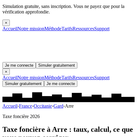
Simulation gratuite, sans inscription.
Vous ne payez que pour la
vérification approfondie.
×
Accueil
Notre mission
Méthode
Tarifs
Ressources
Support
Je me connecte
Simuler gratuitement
×
Accueil
Notre mission
Méthode
Tarifs
Ressources
Support
Simuler gratuitement
Je me connecte
Accueil
›
France
›
Occitanie
›
Gard
›
Arre
Taxe foncière 2026
Taxe foncière à
Arre
: taux, calcul, ce que