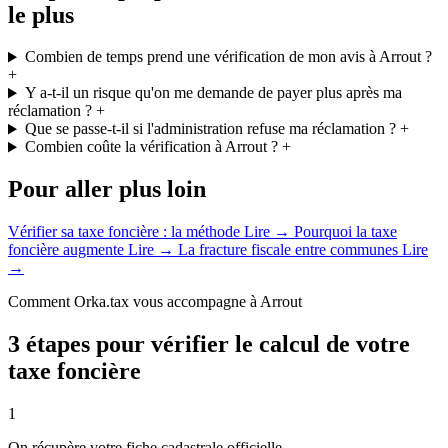
le plus
Combien de temps prend une vérification de mon avis à Arrout ?
+
Y a-t-il un risque qu'on me demande de payer plus après ma
réclamation ?
+
Que se passe-t-il si l'administration refuse ma réclamation ?
+
Combien coûte la vérification à Arrout ?
+
Pour aller plus loin
Vérifier sa taxe foncière : la méthode
Lire →
Pourquoi la taxe
foncière augmente
Lire →
La fracture fiscale entre communes
Lire
→
Comment Orka.tax vous accompagne à Arrout
3 étapes pour vérifier le calcul de votre
taxe foncière
1
On récupère votre fiche cadastrale officielle