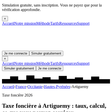
Simulation gratuite, sans inscription.
Vous ne payez que pour la
vérification approfondie.
×
Accueil
Notre mission
Méthode
Tarifs
Ressources
Support
Je me connecte
Simuler gratuitement
×
Accueil
Notre mission
Méthode
Tarifs
Ressources
Support
Simuler gratuitement
Je me connecte
Accueil
›
France
›
Occitanie
›
Hautes-Pyrénées
›
Artiguemy
Taxe foncière 2026
Taxe foncière à
Artiguemy
: taux, calcul,