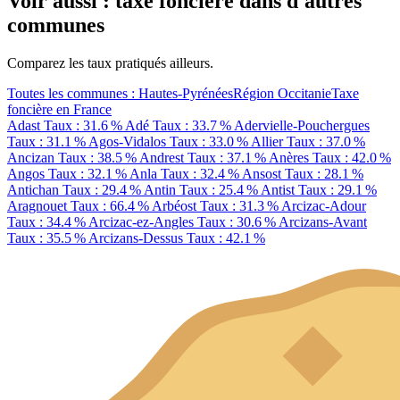
Voir aussi : taxe foncière dans d'autres
communes
Comparez les taux pratiqués ailleurs.
Toutes les communes : Hautes-Pyrénées
Région Occitanie
Taxe
foncière en France
Adast
Taux : 31.6 %
Adé
Taux : 33.7 %
Adervielle-Pouchergues
Taux : 31.1 %
Agos-Vidalos
Taux : 33.0 %
Allier
Taux : 37.0 %
Ancizan
Taux : 38.5 %
Andrest
Taux : 37.1 %
Anères
Taux : 42.0 %
Angos
Taux : 32.1 %
Anla
Taux : 32.4 %
Ansost
Taux : 28.1 %
Antichan
Taux : 29.4 %
Antin
Taux : 25.4 %
Antist
Taux : 29.1 %
Aragnouet
Taux : 66.4 %
Arbéost
Taux : 31.3 %
Arcizac-Adour
Taux : 34.4 %
Arcizac-ez-Angles
Taux : 30.6 %
Arcizans-Avant
Taux : 35.5 %
Arcizans-Dessus
Taux : 42.1 %