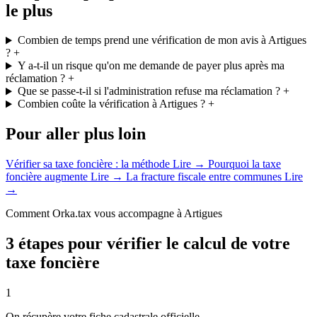
le plus
Combien de temps prend une vérification de mon avis à Artigues
?
+
Y a-t-il un risque qu'on me demande de payer plus après ma
réclamation ?
+
Que se passe-t-il si l'administration refuse ma réclamation ?
+
Combien coûte la vérification à Artigues ?
+
Pour aller plus loin
Vérifier sa taxe foncière : la méthode
Lire →
Pourquoi la taxe
foncière augmente
Lire →
La fracture fiscale entre communes
Lire
→
Comment Orka.tax vous accompagne à Artigues
3 étapes pour vérifier le calcul de votre
taxe foncière
1
On récupère votre fiche cadastrale officielle