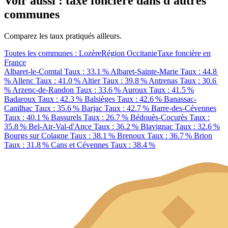
Voir aussi : taxe foncière dans d'autres
communes
Comparez les taux pratiqués ailleurs.
Toutes les communes : Lozère
Région Occitanie
Taxe foncière en
France
Albaret-le-Comtal
Taux : 33.1 %
Albaret-Sainte-Marie
Taux : 44.8
%
Allenc
Taux : 41.0 %
Altier
Taux : 39.8 %
Antrenas
Taux : 30.6
%
Arzenc-de-Randon
Taux : 33.6 %
Auroux
Taux : 41.5 %
Badaroux
Taux : 42.3 %
Balsièges
Taux : 42.6 %
Banassac-
Canilhac
Taux : 35.6 %
Barjac
Taux : 42.7 %
Barre-des-Cévennes
Taux : 40.1 %
Bassurels
Taux : 26.7 %
Bédouès-Cocurès
Taux :
35.8 %
Bel-Air-Val-d'Ance
Taux : 36.2 %
Blavignac
Taux : 32.6 %
Bourgs sur Colagne
Taux : 38.1 %
Brenoux
Taux : 36.7 %
Brion
Taux : 31.8 %
Cans et Cévennes
Taux : 38.4 %