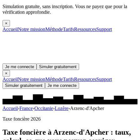
Simulation gratuite, sans inscription.
Vous ne payez que pour la
vérification approfondie.
×
Accueil
Notre mission
Méthode
Tarifs
Ressources
Support
Je me connecte
Simuler gratuitement
×
Accueil
Notre mission
Méthode
Tarifs
Ressources
Support
Simuler gratuitement
Je me connecte
Accueil
›
France
›
Occitanie
›
Lozère
›
Arzenc-d'Apcher
Taxe foncière 2026
Taxe foncière à
Arzenc-d'Apcher
: taux,