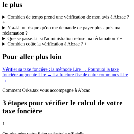
le plus
Combien de temps prend une vérification de mon avis à Abzac ?
+
Y a-t-il un risque qu'on me demande de payer plus après ma
réclamation ?
+
Que se passe-t-il si l'administration refuse ma réclamation ?
+
Combien coûte la vérification à Abzac ?
+
Pour aller plus loin
Vérifier sa taxe foncière : la méthode
Lire →
Pourquoi la taxe
foncière augmente
Lire →
La fracture fiscale entre communes
Lire
→
Comment Orka.tax vous accompagne à Abzac
3 étapes pour vérifier le calcul de votre
taxe foncière
1
On récupère votre fiche cadastrale officielle