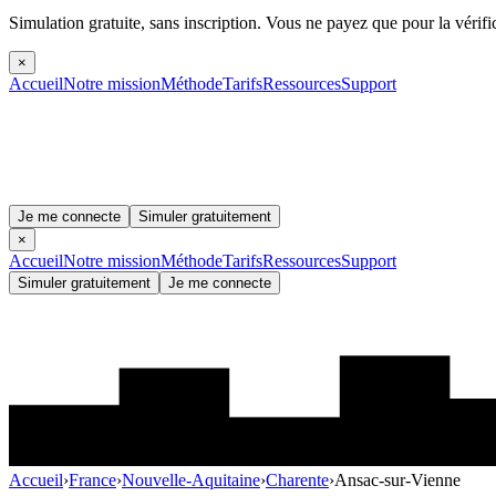
Simulation gratuite, sans inscription.
Vous ne payez que pour la vérifi
×
Accueil
Notre mission
Méthode
Tarifs
Ressources
Support
Je me connecte
Simuler gratuitement
×
Accueil
Notre mission
Méthode
Tarifs
Ressources
Support
Simuler gratuitement
Je me connecte
Accueil
›
France
›
Nouvelle-Aquitaine
›
Charente
›
Ansac-sur-Vienne