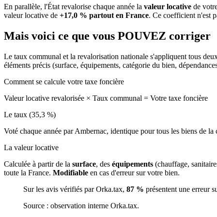
En parallèle, l'État revalorise chaque année la
valeur locative
de votre
valeur locative de
+17,0 % partout en France
. Ce coefficient n'est 
Mais voici ce que vous
POUVEZ
corriger
Le taux communal et la revalorisation nationale s'appliquent tous deu
éléments précis (surface, équipements, catégorie du bien, dépendance
Comment se calcule votre taxe foncière
Valeur locative revalorisée
×
Taux communal
=
Votre taxe foncière
Le taux (35,3 %)
Voté chaque année par Ambernac, identique pour tous les biens de 
La valeur locative
Calculée à partir de la
surface
, des
équipements
(chauffage, sanitair
toute la France.
Modifiable
en cas d'erreur sur votre bien.
Sur les avis vérifiés par Orka.tax,
87 %
présentent une erreur s
Source : observation interne Orka.tax.