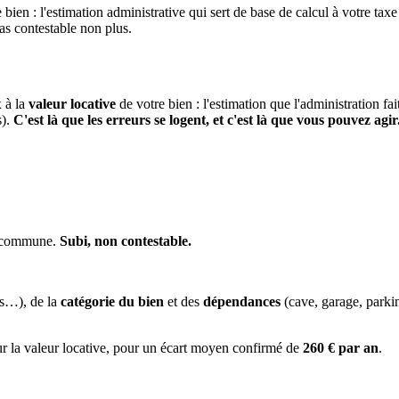
 bien : l'estimation administrative qui sert de base de calcul à votre taxe
pas contestable non plus.
x à la
valeur locative
de votre bien : l'estimation que l'administration fa
s).
C'est là que les erreurs se logent, et c'est là que vous pouvez agir
la commune.
Subi, non contestable.
es…), de la
catégorie du bien
et des
dépendances
(cave, garage, park
ur la valeur locative, pour un écart moyen confirmé de
260 € par an
.